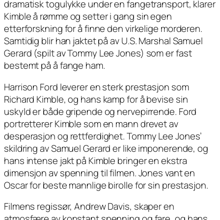
dramatisk togulykke under en fangetransport, klarer
Kimble å rømme og setter i gang sin egen
etterforskning for å finne den virkelige morderen.
Samtidig blir han jaktet på av U.S. Marshal Samuel
Gerard (spilt av Tommy Lee Jones) som er fast
bestemt på å fange ham.
Harrison Ford leverer en sterk prestasjon som
Richard Kimble, og hans kamp for å bevise sin
uskyld er både gripende og nervepirrende. Ford
portretterer Kimble som en mann drevet av
desperasjon og rettferdighet. Tommy Lee Jones’
skildring av Samuel Gerard er like imponerende, og
hans intense jakt på Kimble bringer en ekstra
dimensjon av spenning til filmen. Jones vant en
Oscar for beste mannlige birolle for sin prestasjon.
Filmens regissør, Andrew Davis, skaper en
atmosfære av konstant spenning og fare, og hans