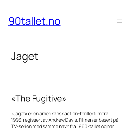
Hopp
til
90tallet.no
innhold
Jaget
«The Fugitive»
«Jaget» er en amerikansk action-thrillerfilm fra
1993, regissert av Andrew Davis. Filmen er basert på
TV-serien med samme navn fra 1960-tallet og har