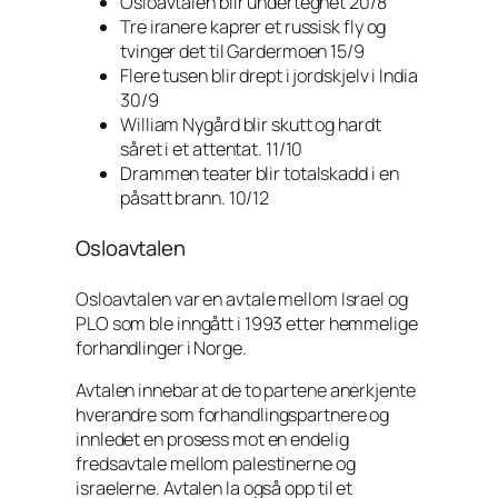
Osloavtalen blir undertegnet 20/8
Tre iranere kaprer et russisk fly og
tvinger det til Gardermoen 15/9
Flere tusen blir drept i jordskjelv i India
30/9
William Nygård blir skutt og hardt
såret i et attentat. 11/10
Drammen teater blir totalskadd i en
påsatt brann. 10/12
Osloavtalen
Osloavtalen var en avtale mellom Israel og
PLO som ble inngått i 1993 etter hemmelige
forhandlinger i Norge.
Avtalen innebar at de to partene anerkjente
hverandre som forhandlingspartnere og
innledet en prosess mot en endelig
fredsavtale mellom palestinerne og
israelerne. Avtalen la også opp til et