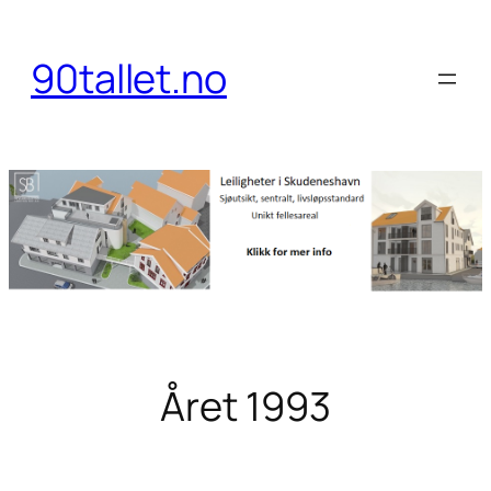
Hopp
til
90tallet.no
innhold
Året 1993