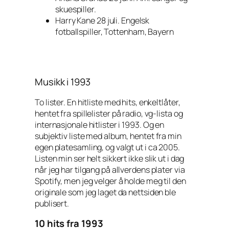
skuespiller.
Harry Kane 28 juli. Engelsk
fotballspiller, Tottenham, Bayern
Musikk i 1993
To lister. En hitliste med hits, enkeltlåter,
hentet fra spillelister på radio, vg-lista og
internasjonale hitlister i 1993. Og en
subjektiv liste med album, hentet fra min
egen platesamling, og valgt ut i ca 2005.
Listen min ser helt sikkert ikke slik ut i dag
når jeg har tilgang på allverdens plater via
Spotify, men jeg velger å holde meg til den
originale som jeg laget da nettsiden ble
publisert.
10 hits fra 1993