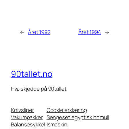
←
Året 1992
Året 1994
→
90tallet.no
Hva skjedde på 90tallet
Knivsliper
Cookie erklæring
Vakumpakker
Sengeset egyptisk bomull
Balansesykkel
Ismaskin