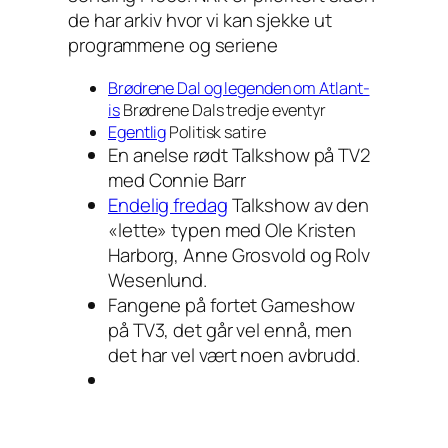
de har arkiv hvor vi kan sjekke ut
programmene og seriene
Brødrene Dal og legenden om Atlant-
is
Brødrene Dals tredje eventyr
Egentlig
Politisk satire
En anelse rødt Talkshow på TV2
med Connie Barr
Endelig fredag
Talkshow av den
«lette» typen med Ole Kristen
Harborg, Anne Grosvold og Rolv
Wesenlund.
Fangene på fortet Gameshow
på TV3, det går vel ennå, men
det har vel vært noen avbrudd.