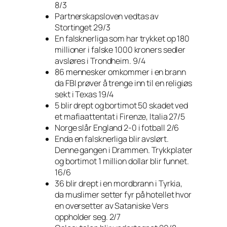
8/3
Partnerskapsloven vedtas av
Stortinget 29/3
En falsknerliga som har trykket op 180
millioner i falske 1000 kroners sedler
avsløres i Trondheim. 9/4
86 mennesker omkommer i en brann
da FBI prøver å trenge inn til en religiøs
sekt i Texas 19/4
5 blir drept og bortimot 50 skadet ved
et mafiaattentat i Firenze, Italia 27/5
Norge slår England 2-0 i fotball 2/6
Enda en falsknerliga blir avslørt.
Denne gangen i Drammen. Trykkplater
og bortimot 1 million dollar blir funnet.
16/6
36 blir drept i en mordbrann i Tyrkia,
da muslimer setter fyr på hotellet hvor
en oversetter av Sataniske Vers
oppholder seg. 2/7