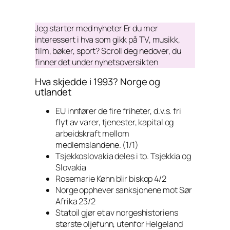
Jeg starter med nyheter Er du mer
interessert i hva som gikk på TV, musikk,
film, bøker, sport? Scroll deg nedover, du
finner det under nyhetsoversikten
Hva skjedde i 1993? Norge og
utlandet
EU innfører de fire friheter, d.v.s. fri
flyt av varer, tjenester, kapital og
arbeidskraft mellom
medlemslandene. (1/1)
Tsjekkoslovakia deles i to. Tsjekkia og
Slovakia
Rosemarie Køhn blir biskop 4/2
Norge opphever sanksjonene mot Sør
Afrika 23/2
Statoil gjør et av norgeshistoriens
største oljefunn, utenfor Helgeland