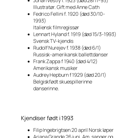
Johan Vestly f. 1923 (død 28/11-93)
Illustratør. Gift med Anne Cath
Fedrico Fellini f. 1920 (død 30/10-
1993)
Italiensk filmregissør
Lennart Hyland f. 1919 (død 15/3-1993)
Svensk TV-kjendis
Rudolf Nurejev f. 1938 (død 6/1)
Russisk-amerikansk ballettdanser
Frank Zappa f 1940 (død 4/12)
Amerikansk musiker
Audrey Hepburn f 1929 (død 20/1)
Belgiskfødt skuespillerinne
danserinne.
Kjendiser født i 1993
Filip Ingebrigtsen 20 april Norsk løper
Ariana Grande 26 juni. Am. sanger og