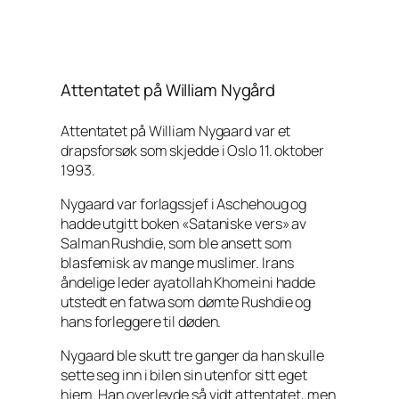
Attentatet på William Nygård
Attentatet på William Nygaard var et
drapsforsøk som skjedde i Oslo 11. oktober
1993.
Nygaard var forlagssjef i Aschehoug og
hadde utgitt boken «Sataniske vers» av
Salman Rushdie, som ble ansett som
blasfemisk av mange muslimer. Irans
åndelige leder ayatollah Khomeini hadde
utstedt en fatwa som dømte Rushdie og
hans forleggere til døden.
Nygaard ble skutt tre ganger da han skulle
sette seg inn i bilen sin utenfor sitt eget
hjem. Han overlevde så vidt attentatet, men