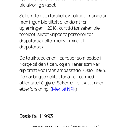
ble alvorlig skadet.
Saken ble etterforsket av politiet i mange år,
men ingen ble tiltalt eller dømt for
ugjerningen. I 2018, kort tid før saken ble
foreldet, siktet Kripos to personer for
drapsforsøk eller medvirkning til
drapsforsøk.
De to siktede er en libaneser som bodde i
Norge på den tiden, og en iraner som var
diplomat ved Irans ambassade i Oslo i 1993.
De har begge nektet for å ha noe med
attentatet å gjøre. Saken er fortsatt under
etterforskning. (
Mer på NRK
)
Dødsfall i 1993