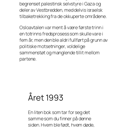
begrenset palestinsk selvstyre i Gaza og
deler av Vestbredden, med delvis israelsk
tilbaketrekking fra de okkuperte områdene.
Osloavtalen var ment å være første trinn i
en totrinns fredsprosess som skulle vare i
fem år, men den ble aldri fullført på grunn av
politiske motsetninger, voldelige
sammenstøt og manglende tillit mellom
partene.
Året 1993
En liten bok som tar for seg det
samme som du finner på denne
siden. Hvem ble født, hvem døde,