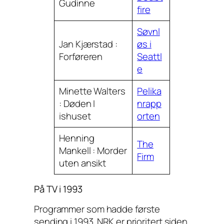
Gudinne
fire
Søvnl
Jan Kjærstad :
øs i
Forføreren
Seattl
e
Minette Walters
Pelika
: Døden I
nrapp
ishuset
orten
Henning
The
Mankell : Morder
Firm
uten ansikt
På TV i 1993
Programmer som hadde første
sending i 1993. NRK er prioritert siden