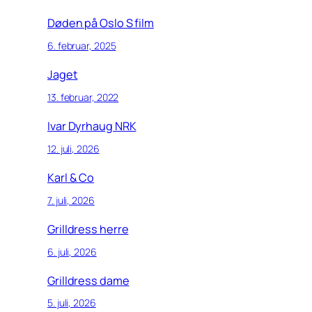
Døden på Oslo S film
6. februar, 2025
Jaget
13. februar, 2022
Ivar Dyrhaug NRK
12. juli, 2026
Karl & Co
7. juli, 2026
Grilldress herre
6. juli, 2026
Grilldress dame
5. juli, 2026