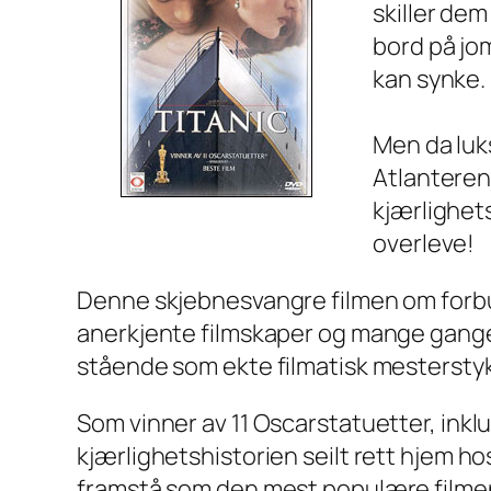
skiller de
bord på jom
kan synke.
Men da luks
Atlanteren
kjærlighet
overleve!
Denne skjebnesvangre filmen om forbu
anerkjente filmskaper og mange gange
stående som ekte filmatisk mestersty
Som vinner av 11 Oscarstatuetter, inkl
kjærlighetshistorien seilt rett hjem hos
framstå som den mest populære filmen 