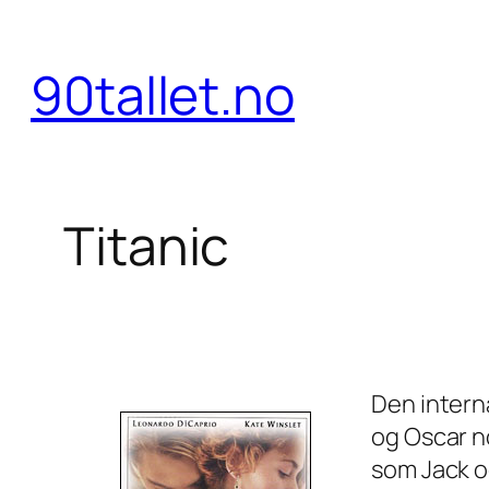
Hopp
til
90tallet.no
innhold
Titanic
Den intern
og Oscar no
som Jack o