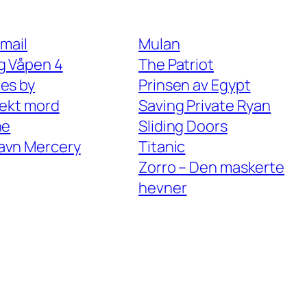
 mail
Mulan
g Våpen 4
The Patriot
es by
Prinsen av Egypt
fekt mord
Saving Private Ryan
ne
Sliding Doors
avn Mercery
Titanic
Zorro – Den maskerte
hevner