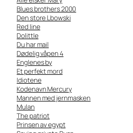
Blues brothers 2000
Den store Lbowski
Red line
Dolittle
Du har mail
Dødelig våpen 4
Englenes by
Et perfekt mord
Idiotene
Kodenavn Mercury
Mannen med jernmasken
Mulan
The patriot
Prinsen av egypt