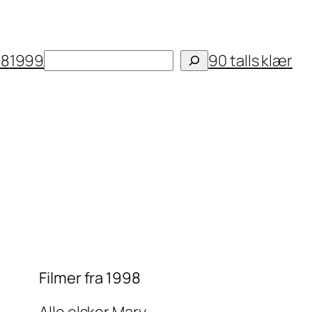
Søk
98
1999
90 talls klær
Filmer fra 1998
Alle elsker Mary