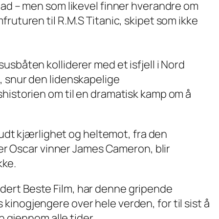
m ad – men som likevel finner hverandre om
fruturen til R.M.S Titanic, skipet som ikke
usbåten kolliderer med et isfjell i Nord
, snur den lidenskapelige
shistorien om til en dramatisk kamp om å
dt kjærlighet og heltemot, fra den
r Oscar vinner James Cameron, blir
kke.
udert Beste Film, har denne gripende
 kinogjengere over hele verden, for til sist å
gjennom alle tider.