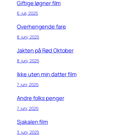
Giftige løgner film
6. juli, 2025
Overhengende fare
8. juni, 2025
Jakten på Rød Oktober
8. juni, 2025
Ikke uten min datter film
7. juni, 2025
Andre folks penger
7. juni, 2025
Sjakalen film
3. juni, 2025