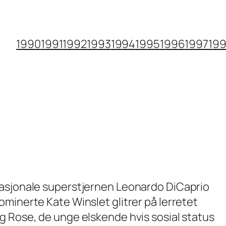
1990
1991
1992
1993
1994
1995
1996
1997
19
asjonale superstjernen Leonardo DiCaprio
minerte Kate Winslet glitrer på lerretet
g Rose, de unge elskende hvis sosial status