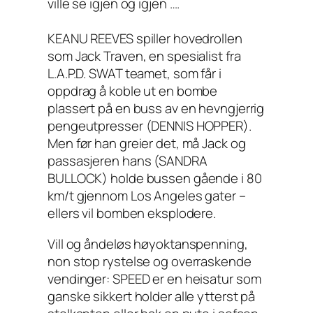
ville se igjen og igjen ….
KEANU REEVES spiller hovedrollen
som Jack Traven, en spesialist fra
L.A.P.D. SWAT teamet, som får i
oppdrag å koble ut en bombe
plassert på en buss av en hevngjerrig
pengeutpresser (DENNIS HOPPER).
Men før han greier det, må Jack og
passasjeren hans (SANDRA
BULLOCK) holde bussen gående i 80
km/t gjennom Los Angeles gater –
ellers vil bomben eksplodere.
Vill og åndeløs høyoktanspenning,
non stop rystelse og overraskende
vendinger: SPEED er en heisatur som
ganske sikkert holder alle ytterst på