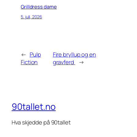
Grilldress dame
5. juli, 2026
←
Pulp
Fire bryllup og en
Fiction
gravferd
→
90tallet.no
Hva skjedde på 90tallet