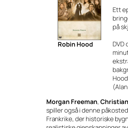
Ett e
bring
på sk
DVD o
Robin Hood
minut
ekstr
bakgr
Hoods
(Alan
Morgan Freeman
,
Christian
spiller også i denne påkosted
Frankrike, der historiske bygn
realistiske gjenskapninger a