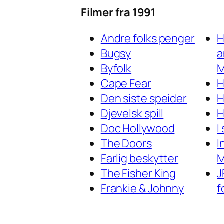
Filmer fra 1991
Andre folks penger
H
Bugsy
a
Byfolk
Cape Fear
H
Den siste speider
H
Djevelsk spill
H
Doc Hollywood
I
The Doors
I
Farlig beskytter
M
The Fisher King
J
Frankie & Johnny
f