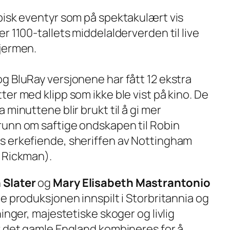
pisk eventyr som på spektakulært vis
er 1100-tallets middelalderverden til live
jermen.
g BluRay versjonene har fått 12 ekstra
ter med klipp som ikke ble vist på kino. De
a minuttene blir brukt til å gi mer
unn om saftige ondskapen til Robin
 erkefiende, sheriffen av Nottingham
 Rickman).
 Slater
og
Mary Elisabeth Mastrantonio
e produksjonen innspilt i Storbritannia og
inger, majestetiske skoger og livlig
v det gamle England kombineres for å