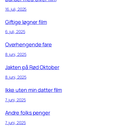
16. juli, 2025
Giftige løgner film
6. juli, 2025
Overhengende fare
8. juni, 2025
Jakten på Rød Oktober
8. juni, 2025
Ikke uten min datter film
7. juni, 2025
Andre folks penger
7. juni, 2025