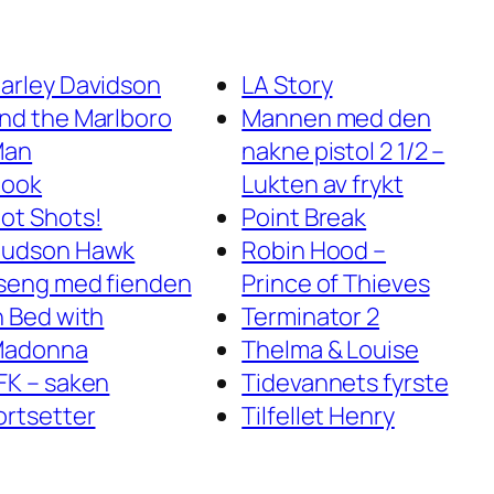
arley Davidson
LA Story
nd the Marlboro
Mannen med den
Man
nakne pistol 2 1/2 –
ook
Lukten av frykt
ot Shots!
Point Break
udson Hawk
Robin Hood –
 seng med fienden
Prince of Thieves
n Bed with
Terminator 2
adonna
Thelma & Louise
FK – saken
Tidevannets fyrste
ortsetter
Tilfellet Henry