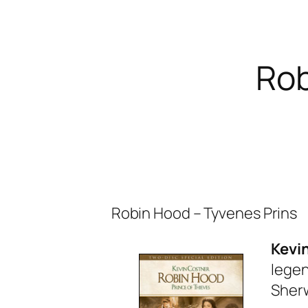
Rob
Robin Hood – Tyvenes Prins
Kevi
legen
Sher