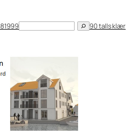
Søk
98
1999
90 talls klær