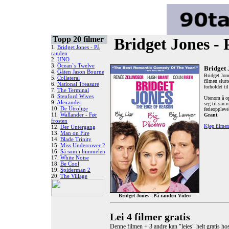
Topp 20 filmer
Bridget Jones -
1.
Bridget Jones - På
randen
2.
UNO
3.
Ocean`s Twelve
Bridget
4.
Gåten Jason Bourne
Bridget Jone
5.
Collateral
filmen slutt
6.
National Treasure
forholdet ti
7.
The Terminal
8.
Stepford Wives
Utenom å op
9.
Alexander
seg til sin n
10.
De Utrolige
ferieoppleve
11.
Wallander - Før
Grant
.
frosten
Kjøp filme
12.
Der Untergang
13.
Man on Fire
14.
Blade Trinity
15.
Miss Undercover 2
16.
Så som i himmelen
17.
White Noise
18.
Be Cool
19.
Spiderman 2
20.
The Village
Bridget Jones - På randen Video
Lei 4 filmer gratis
Denne filmen + 3 andre kan "leies" helt gratis h