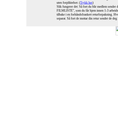
uten forpliktelser. (
Trykk her
)
Slik fungerer det: Så fort du blir medlem sender d
FILMLISTE”, som du får hjem innen 1-3 arbeidsda
tilbake i en forhåndsfrankert returforpakning. Hv
separat. Så fort de mottar din retur sender de deg n